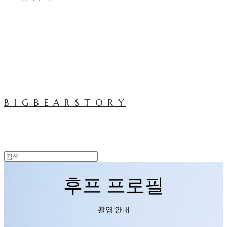
B I G B E A R S T O R Y
후프 프로필
촬영 안내